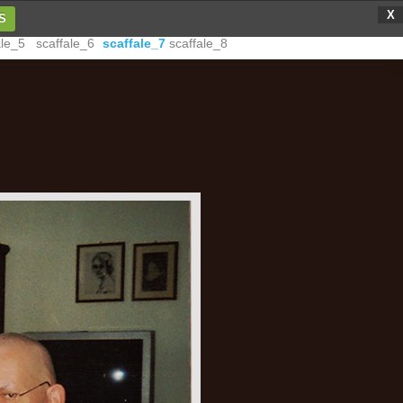
X
S
ale_5
scaffale_6
scaffale_7
scaffale_8