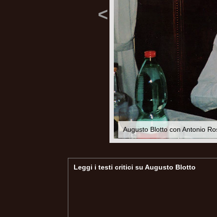
<
Augusto Blotto con Antonio Ro
Leggi i testi critici su Augusto Blotto
Sergio Solmi
Stefano Agosti - La lingua dell'evento