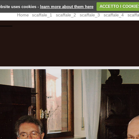
bsite uses cookies -
learn more about them here
ACCETTO I COOKIE
Home
scaffale_1
scaffale_2
scaffale_3
scaffale_4
scaff